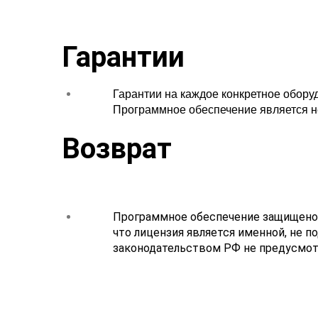
POS-компьютеры
Гарантии
Доп. мониторы
Гарантии на каждое конкретное обору
Кассы самообслуживания
Программное обеспечение является н
Принтеры чеков
Возврат
Принтеры этикеток
Сканеры штрихкода
Программное обеспечение защищено о
Терминалы сбора данных
что лицензия является именной, не п
законодательством РФ не предусмот
Весы
Аксессуары для ККТ