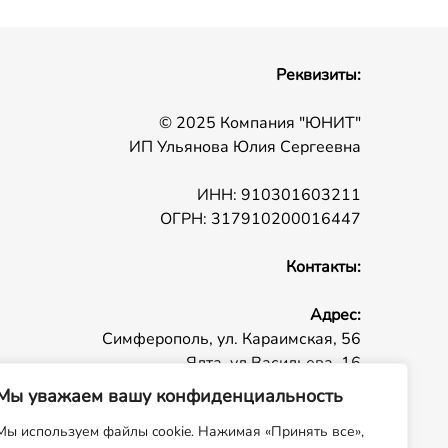
Реквизиты:
© 2025 Компания "ЮНИТ"
ИП Ульянова Юлия Сергеевна
ИНН: 910301603211
ОГРН: 317910200016447
Контакты:
Адрес:
Симферополь, ул. Караимская, 56
Ялта, ул Васильева, 16
Телефон:
+ 7 (978) 020-64-44
Мы уважаем вашу конфиденциальность
E-mail:
admin@un-it.ru
Мы используем файлы cookie. Нажимая «Принять все»,
Время работы:
пн - пт 09:00 - 18:00