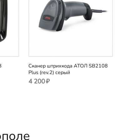
B
Сканер штрихкода АТОЛ SB2108
Plus (rev.2) серый
4 200
₽
ополе