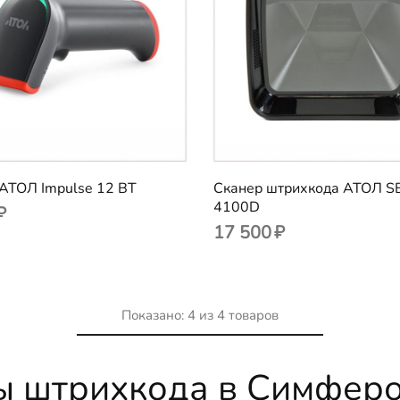
АТОЛ Impulse 12 BT
Сканер штрихкода АТОЛ S
4100D
₽
17 500
₽
Показано:
4
из
4
товаров
ры штрихкода в Симфер