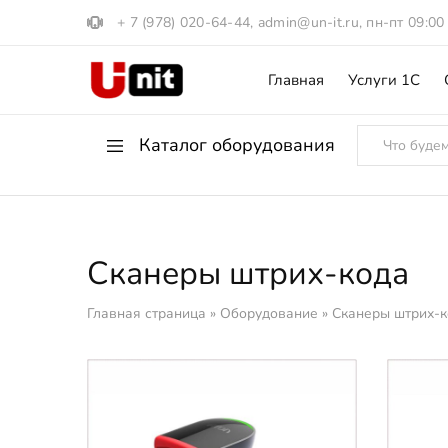
+ 7 (978) 020-64-44
,
admin@un-it.ru
, пн-пт 09:00
Главная
Услуги 1С
1С:Юнит
Компания
"ЮНИТ".
Программы
1С
Каталог оборудования
и
Кассовое
оборудования
- %
Акции
Онлайн-кассы
Сканеры штрих-кода
Фискальные накопители
Главная страница
»
Оборудование
»
Сканеры штрих-к
POS-мониторы
POS-системы
Дисплеи покупателя