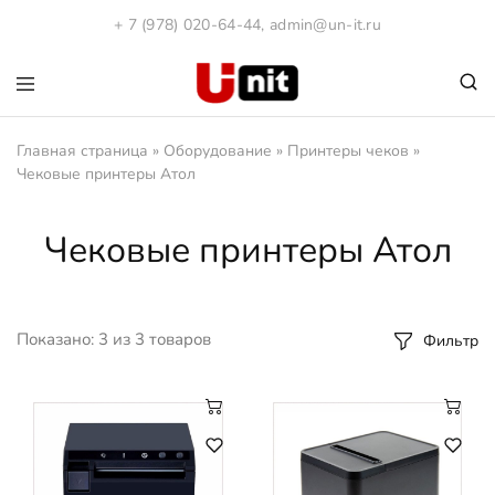
+ 7 (978) 020-64-44
,
admin@un-it.ru
1С:Юнит
Компания
"ЮНИТ".
Программы
Главная страница
»
Оборудование
»
Принтеры чеков
»
1С
Чековые принтеры Атол
и
Кассовое
оборудования
Чековые принтеры Атол
Показано:
3
из
3
товаров
Фильтр