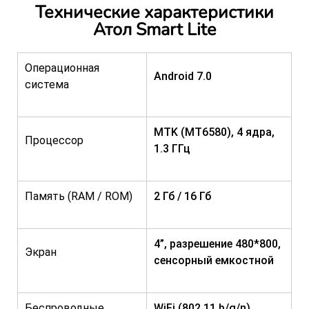
Технические характеристики
Атол Smart Lite
Операционная
Android 7.0
система
MTK (MT6580), 4 ядра,
Процессор
1.3 ГГц
Память (RAM / ROM)
2 Гб / 16 Гб
4”, разрешение 480*800,
Экран
сенсорный емкостной
Беспроводные
WiFi (802.11 b/g/n),