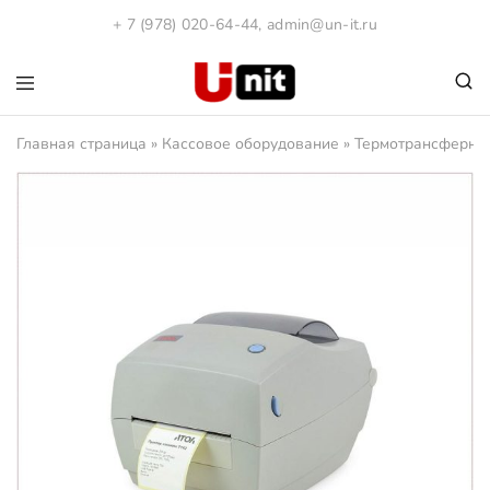
+ 7 (978) 020-64-44
,
admin@un-it.ru
1С:Юнит
Компания
"ЮНИТ".
Главная страница
»
Кассовое оборудование
»
Термотрансферный
Программы
1С
и
Кассовое
оборудования