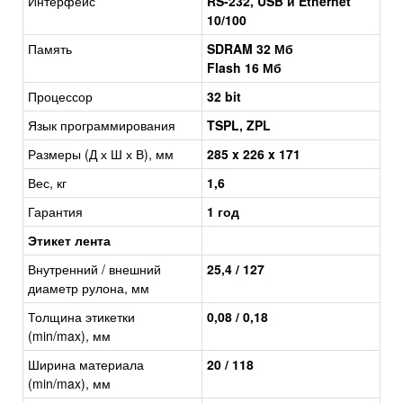
Интерфейс
RS-232, USB и Ethernet
10/100
Память
SDRAM 32 Мб
Flash 16 Мб
Процессор
32 bit
Язык программирования
TSPL, ZPL
Размеры (Д х Ш х В), мм
285 x 226 x 171
Вес, кг
1,6
Гарантия
1 год
Этикет лента
Внутренний / внешний
25,4 / 127
диаметр рулона, мм
Толщина этикетки
0,08 / 0,18
(min/max), мм
Ширина материала
20 / 118
(min/max), мм