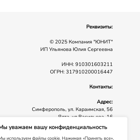
Реквизиты:
© 2025 Компания "ЮНИТ"
ИП Ульянова Юлия Сергеевна
ИНН: 910301603211
ОГРН: 317910200016447
Контакты:
Адрес:
Симферополь, ул. Караимская, 56
Ялта, ул Васильева, 16
Телефон:
+ 7 (978) 020-64-44
Мы уважаем вашу конфиденциальность
E-mail:
admin@un-it.ru
Мы используем файлы cookie. Нажимая «Принять все»,
Время работы:
пн - пт 09:00 - 18:00