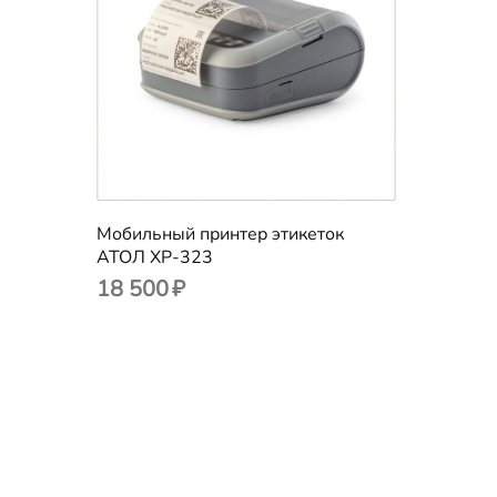
POS-компьютеры
Доп. мониторы
Кассы самообслуживания
Принтеры чеков
Мобильный принтер этикеток
АТОЛ XP-323
Принтеры этикеток
18 500
₽
Сканеры штрихкода
Терминалы сбора данных
Весы
Аксессуары для ККТ