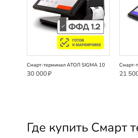
POS-компьютеры
Доп. мониторы
Кассы самообслуживания
Принтеры чеков
Смарт-терминал АТОЛ SIGMA 10
Смарт-
Принтеры этикеток
30 000
₽
21 50
Сканеры штрихкода
Терминалы сбора данных
Весы
Где купить Смарт 
Аксессуары для ККТ