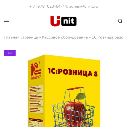
+ 7 (978) 020-64-44
,
admin@un-it.ru
1С:Юнит
Компания
"ЮНИТ".
Главная страница
»
Кассовое оборудование
»
1С:Розница базов
Программы
1С
и
Кассовое
Хит
оборудования