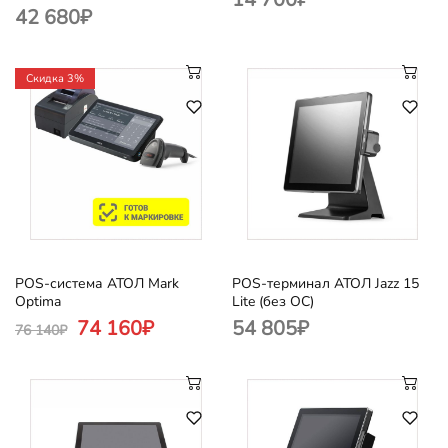
42 680
₽
Cкидка 3%
POS-система АТОЛ Mark
POS-терминал АТОЛ Jazz 15
Optima
Lite (без ОС)
74 160
₽
54 805
₽
76 140
₽