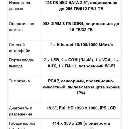
Накопитель
128 ГБ SSD SATA 2.5’’, опционально
данных
до 256 ГБ/512 ГБ/1 ТБ
Оперативная
SO-DIMM 8 ГБ DDR4, опционально до
память
16 ГБ/32 ГБ
Сетевой
1 × Ethernet 10/100/1000 Мбит/с
интерфейс
Порты ввода-
7 × USB, 2 × COM (RJ-48), 1 × VGA, 1 ×
вывода
AUX, 1 × RJ-11, встроенный Wi-Fi
Тип экрана
PCAP, сенсорный, проекционно-
емкостный, пылевлагозащита экрана
IP54
Диагональ и
15.6”, Full HD 1920 x 1080, IPS LCD
разрешение
Габариты, мм
414 х 353 х 238 (с ридером и