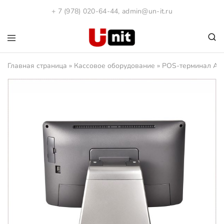
+ 7 (978) 020-64-44
,
admin@un-it.ru
1С:Юнит
Компания
"ЮНИТ".
Главная страница
»
Кассовое оборудование
»
POS-терминал АТОЛ
Программы
1С
и
Кассовое
оборудования