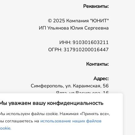
Реквизиты:
© 2025 Компания "ЮНИТ"
ИП Ульянова Юлия Сергеевна
ИНН: 910301603211
ОГРН: 317910200016447
Контакты:
Адрес:
Симферополь, ул. Караимская, 56
Ялта, ул Васильева, 16
Телефон:
+ 7 (978) 020-64-44
Мы уважаем вашу конфиденциальность
E-mail:
admin@un-it.ru
Мы используем файлы cookie. Нажимая «Принять все»,
Время работы:
пн - пт 09:00 - 18:00
вы соглашаетесь на
использование наших файлов
cookie.
несет информационный характер и не является