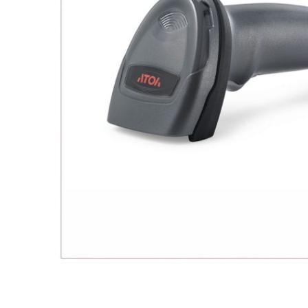
POS-компьютеры
Доп. мониторы
Кассы самообслуживания
Принтеры чеков
Принтеры этикеток
Сканеры штрихкода
Терминалы сбора данных
Весы
Аксессуары для ККТ